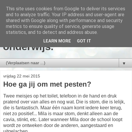
This site uses cookies from Google to deliver its services
and to analyze traffic. Your IP address and user-agent are
shared with Google along with performance and security
metrics to ensure quality of service, generate usage
Arjan Moree, over
statistics, and to detect and address abuse.
LEARN MORE
GOT IT
onderwijs.
▼
vrijdag 22 mei 2015
Hoe ga jij om met pesten?
Twee meisjes op het toilet, telefoon in de hand en druk
pratend over van alles en nog wat. Die is stom, die is lelijk,
die is fantastisch. Maar één naam komt iedere keer terug,
niet zo positief... Mila is maar stom, denkt alleen aan de
cavia, stinkt, etc. Later wanneer Mila door de school loopt
wordt ze ontweken door de anderen, aangestaard en
uitgelachen.