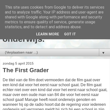
This site uses cookies from Google to deliver its services
and to analyze traffic. Your IP address and user-agent are
shared with Google along with performance and security
metrics to ensure quality of service, generate usage
Arjan Moree, over
statistics, and to detect and address abuse.
LEARN MORE
GOT IT
onderwijs.
▼
zondag 5 april 2015
The First Grader
De titel van de film doet vermoeden dat de film gaat over
een kind dat voor het eerst naar school gaat. De film gaat
echter niet over een kind dat voor het eerst naar school gaat,
maar over een oude man van 84 die voor het eerst naar
school gaat! Maruge heeft nooit onderwijs genoten en
wanneer hij op de radio hoort dat de regering voor iedereen
onderwijs wil verzorgen meldt hij zich bij een school in zijn